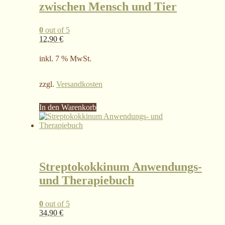
zwischen Mensch und Tier
0
out of 5
12,90
€
inkl. 7 % MwSt.
zzgl.
Versandkosten
In den Warenkorb
Streptokokkinum Anwendungs-
und Therapiebuch
0
out of 5
34,90
€