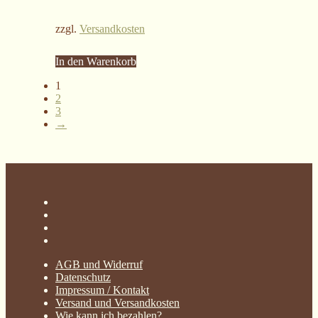
zzgl.
Versandkosten
In den Warenkorb
1
2
3
→
AGB und Widerruf
Datenschutz
Impressum / Kontakt
Versand und Versandkosten
Wie kann ich bezahlen?