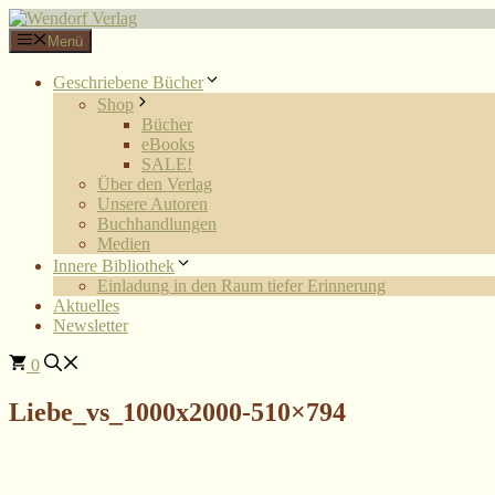
Zum
Inhalt
Menü
springen
Geschriebene Bücher
Shop
Bücher
eBooks
SALE!
Über den Verlag
Unsere Autoren
Buchhandlungen
Medien
Innere Bibliothek
Einladung in den Raum tiefer Erinnerung
Aktuelles
Newsletter
0
Liebe_vs_1000x2000-510×794