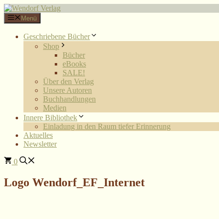
Zum
Inhalt
Menü
springen
Geschriebene Bücher
Shop
Bücher
eBooks
SALE!
Über den Verlag
Unsere Autoren
Buchhandlungen
Medien
Innere Bibliothek
Einladung in den Raum tiefer Erinnerung
Aktuelles
Newsletter
0
Logo Wendorf_EF_Internet