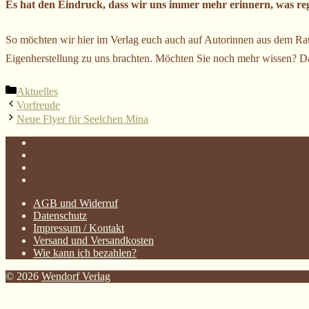
Es hat den Eindruck, dass wir uns immer mehr erinnern, was reg
So möchten wir hier im Verlag euch auch auf Autorinnen aus dem R
Eigenherstellung zu uns brachten. Möchten Sie noch mehr wissen
Kategorien
Aktuelles
Vorfreude
Neue Flyer für Seelchen Mina
AGB und Widerruf
Datenschutz
Impressum / Kontakt
Versand und Versandkosten
Wie kann ich bezahlen?
© 2026
Wendorf Verlag