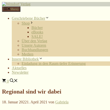
Zum
Inhalt
Menü
springen
Geschriebene Bücher
Shop
Bücher
eBooks
SALE!
Über den Verlag
Unsere Autoren
Buchhandlungen
Medien
Innere Bibliothek
Einladung in den Raum tiefer Erinnerung
Aktuelles
Newsletter
0
Regional sind wir dabei
18. Januar 2022
1. April 2021
von
Gabriela