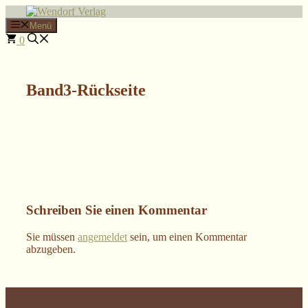
Zum
Inhalt
Menü
springen
0
Band3-Rückseite
Schreiben Sie einen Kommentar
Sie müssen
angemeldet
sein, um einen Kommentar
abzugeben.