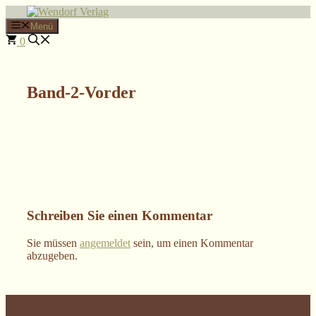
Zum
Inhalt
Menü
springen
0
Band-2-Vorder
Schreiben Sie einen Kommentar
Sie müssen
angemeldet
sein, um einen Kommentar
abzugeben.