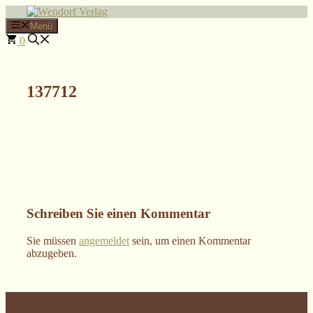
Zum
Inhalt
Menü
springen
0
137712
Schreiben Sie einen Kommentar
Sie müssen
angemeldet
sein, um einen Kommentar
abzugeben.