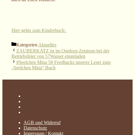
Hier gehts zum Kinderbuch:
Kategorien
Aktuelles
ZAUBERKATZ ist im Outdoor-Zentrum bei der
Betriebsfeier von 57Wasser eingeladen
#Seelchen Mina 5# Feedbacks unserer Leser zum
„Seelchen Mina“ Buch
AGB und Widerruf
Datenschutz
Impressum / Kontakt