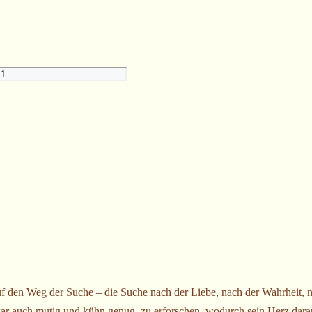
uf den Weg der Suche – die Suche nach der Liebe, nach der Wahrheit, 
r war auch mutig und kühn genug, zu erforschen, wodurch sein Herz dar