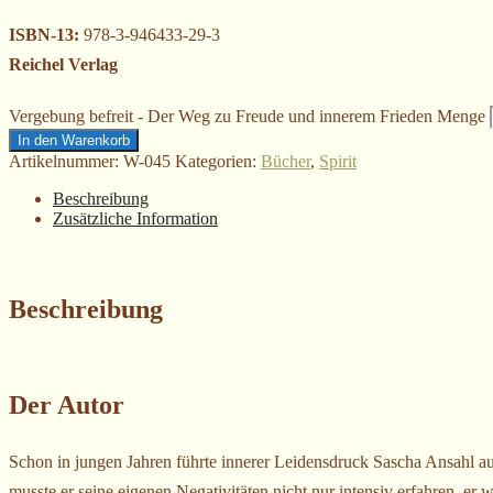
ISBN-13:
978-3-946433-29-3
Reichel Verlag
Vergebung befreit - Der Weg zu Freude und innerem Frieden Menge
In den Warenkorb
Artikelnummer:
W-045
Kategorien:
Bücher
,
Spirit
Beschreibung
Zusätzliche Information
Beschreibung
Der Autor
Schon in jungen Jahren führte innerer Leidensdruck Sascha Ansahl a
musste er seine eigenen Negativitäten nicht nur intensiv erfahren, e