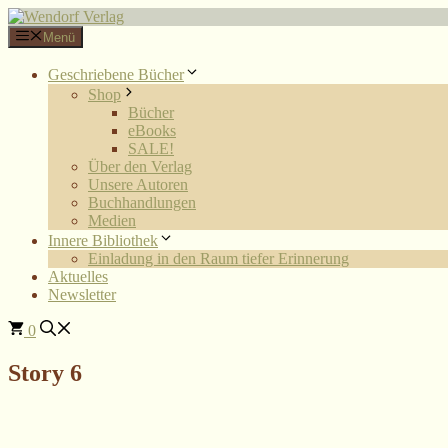
Zum
Inhalt
Menü
springen
Geschriebene Bücher
Shop
Bücher
eBooks
SALE!
Über den Verlag
Unsere Autoren
Buchhandlungen
Medien
Innere Bibliothek
Einladung in den Raum tiefer Erinnerung
Aktuelles
Newsletter
0
Story 6